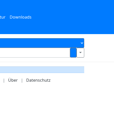
tur
Downloads
|
Über
|
Datenschutz