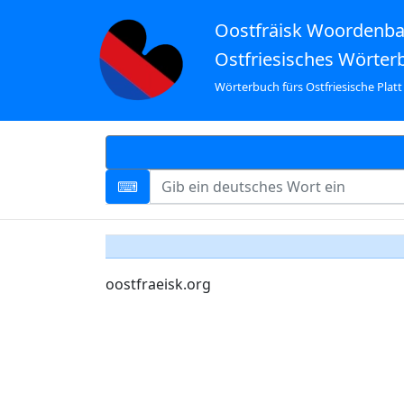
Oostfräisk Woordenb
Ostfriesisches Wörter
Wörterbuch fürs Ostfriesische Platt
oostfraeisk.org