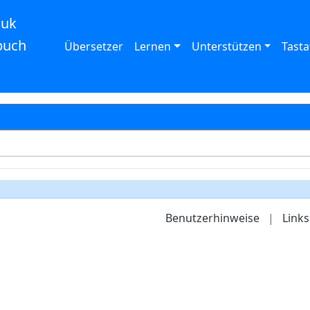
auk
buch
Übersetzer
Lernen
Unterstützen
Tasta
Benutzerhinweise
|
Links