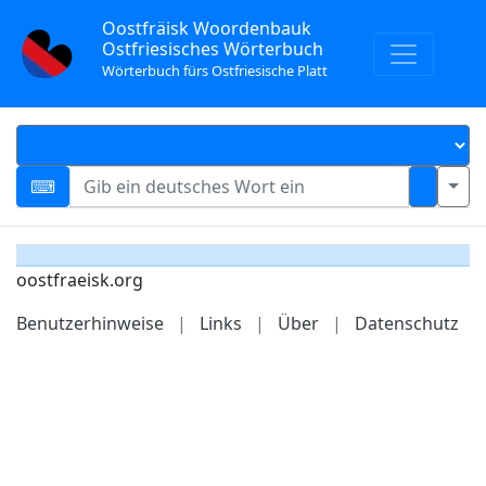
Oostfräisk Woordenbauk
Ostfriesisches Wörterbuch
Wörterbuch fürs Ostfriesische Platt
oostfraeisk.org
Benutzerhinweise
|
Links
|
Über
|
Datenschutz