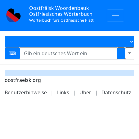
Oostfräisk Woordenbauk
Ostfriesisches Wörterbuch
Wörterbuch fürs Ostfriesische Platt
oostfraeisk.org
Benutzerhinweise
|
Links
|
Über
|
Datenschutz