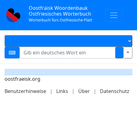
Oostfräisk Woordenbauk
Ostfriesisches Wörterbuch
Wörterbuch fürs Ostfriesische Platt
oostfraeisk.org
Benutzerhinweise
|
Links
|
Über
|
Datenschutz