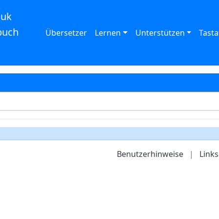
auk
buch
Übersetzer
Lernen
Unterstützen
Tasta
Benutzerhinweise
|
Links