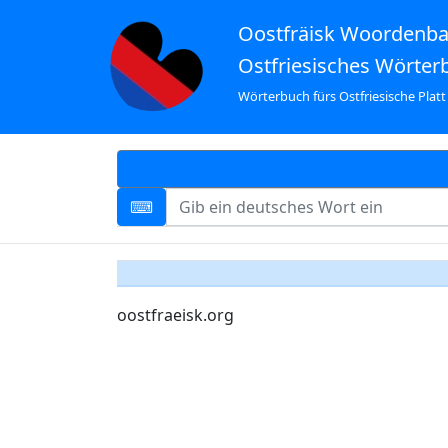
Oostfräisk Woordenb
Ostfriesisches Wörter
Wörterbuch fürs Ostfriesische Platt
oostfraeisk.org