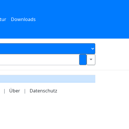
tur
Downloads
|
Über
|
Datenschutz