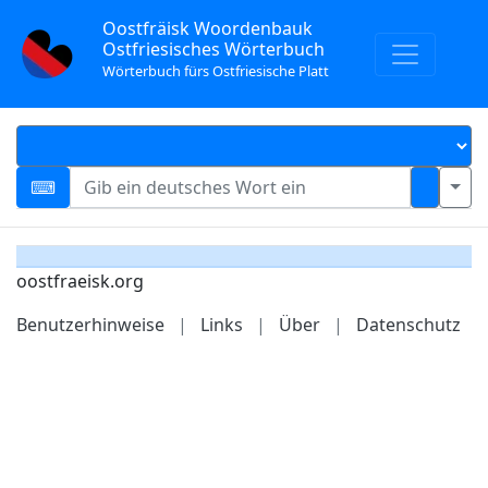
Oostfräisk Woordenbauk
Ostfriesisches Wörterbuch
Wörterbuch fürs Ostfriesische Platt
oostfraeisk.org
Benutzerhinweise
|
Links
|
Über
|
Datenschutz