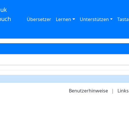
auk
buch
Übersetzer
Lernen
Unterstützen
Tasta
Benutzerhinweise
|
Links