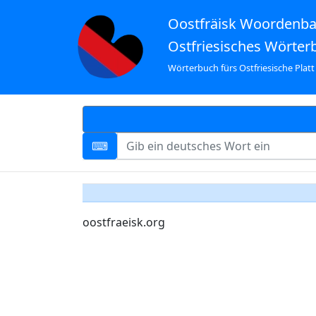
Oostfräisk Woordenb
Ostfriesisches Wörter
Wörterbuch fürs Ostfriesische Platt
oostfraeisk.org