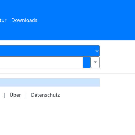
tur
Downloads
|
Über
|
Datenschutz