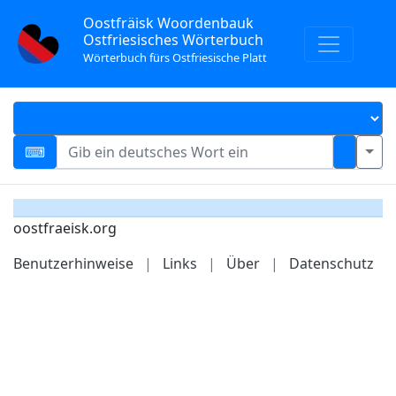
Oostfräisk Woordenbauk
Ostfriesisches Wörterbuch
Wörterbuch fürs Ostfriesische Platt
oostfraeisk.org
Benutzerhinweise
|
Links
|
Über
|
Datenschutz