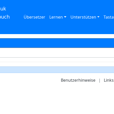
auk
buch
Übersetzer
Lernen
Unterstützen
Tasta
Benutzerhinweise
|
Links