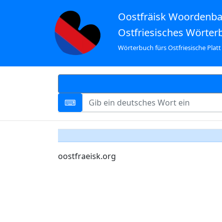
Oostfräisk Woordenb
Ostfriesisches Wörter
Wörterbuch fürs Ostfriesische Platt
oostfraeisk.org