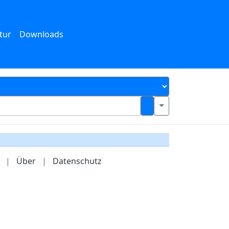
tur
Downloads
|
Über
|
Datenschutz