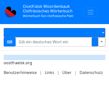
Oostfräisk Woordenbauk
Ostfriesisches Wörterbuch
Wörterbuch fürs Ostfriesische Platt
oostfraeisk.org
Benutzerhinweise
|
Links
|
Über
|
Datenschutz