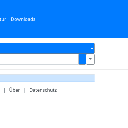
tur
Downloads
|
Über
|
Datenschutz