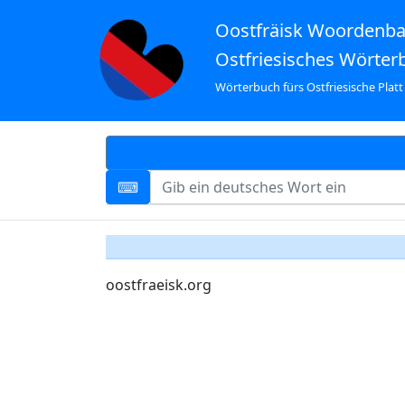
Oostfräisk Woordenb
Ostfriesisches Wörter
Wörterbuch fürs Ostfriesische Platt
oostfraeisk.org