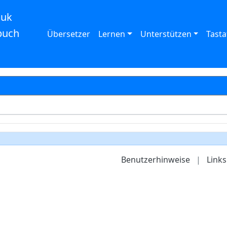
auk
buch
Übersetzer
Lernen
Unterstützen
Tasta
Benutzerhinweise
|
Links