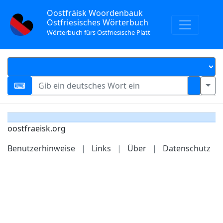
Oostfräisk Woordenbauk
Ostfriesisches Wörterbuch
Wörterbuch fürs Ostfriesische Platt
oostfraeisk.org
Benutzerhinweise
|
Links
|
Über
|
Datenschutz