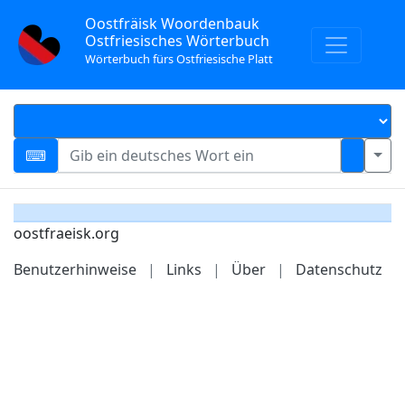
Oostfräisk Woordenbauk
Ostfriesisches Wörterbuch
Wörterbuch fürs Ostfriesische Platt
oostfraeisk.org
Benutzerhinweise
|
Links
|
Über
|
Datenschutz