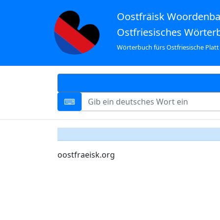
Oostfräisk Woordenb
Ostfriesisches Wörter
Wörterbuch fürs Ostfriesische Platt
oostfraeisk.org