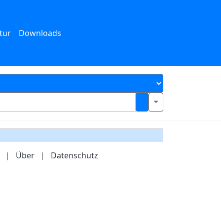
tur
Downloads
|
Über
|
Datenschutz