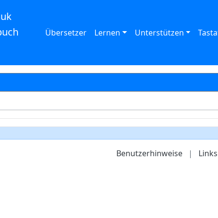
auk
buch
Übersetzer
Lernen
Unterstützen
Tasta
Benutzerhinweise
|
Links