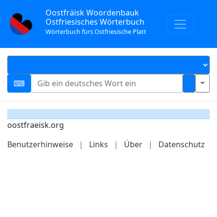
Oostfräisk Woordenbauk
Ostfriesisches Wörterbuch
Wörterbuch fürs Ostfriesische Platt
oostfraeisk.org
Benutzerhinweise
|
Links
|
Über
|
Datenschutz