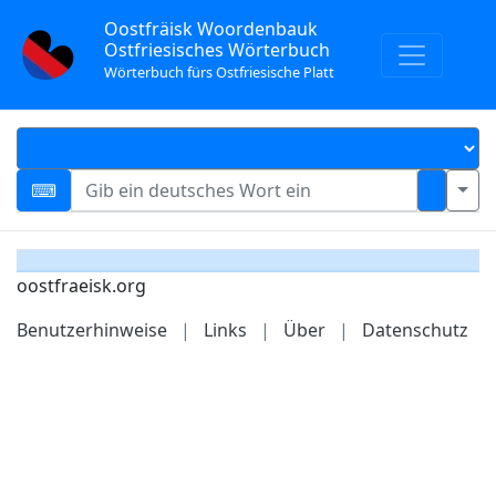
Oostfräisk Woordenbauk
Ostfriesisches Wörterbuch
Wörterbuch fürs Ostfriesische Platt
oostfraeisk.org
Benutzerhinweise
|
Links
|
Über
|
Datenschutz