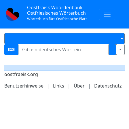
Oostfräisk Woordenbauk
Ostfriesisches Wörterbuch
Wörterbuch fürs Ostfriesische Platt
oostfraeisk.org
Benutzerhinweise
|
Links
|
Über
|
Datenschutz