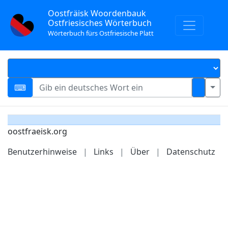
Oostfräisk Woordenbauk
Ostfriesisches Wörterbuch
Wörterbuch fürs Ostfriesische Platt
oostfraeisk.org
Benutzerhinweise
|
Links
|
Über
|
Datenschutz