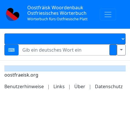
Oostfräisk Woordenbauk
Ostfriesisches Wörterbuch
Wörterbuch fürs Ostfriesische Platt
oostfraeisk.org
Benutzerhinweise
|
Links
|
Über
|
Datenschutz