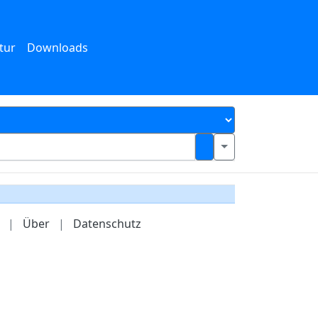
tur
Downloads
|
Über
|
Datenschutz