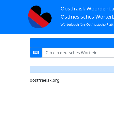
Oostfräisk Woordenb
Ostfriesisches Wörter
Wörterbuch fürs Ostfriesische Platt
oostfraeisk.org