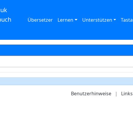
auk
buch
Übersetzer
Lernen
Unterstützen
Tasta
Benutzerhinweise
|
Links