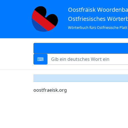
Oostfräisk Woordenb
Ostfriesisches Wörter
Wörterbuch fürs Ostfriesische Platt
oostfraeisk.org