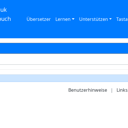
auk
buch
Übersetzer
Lernen
Unterstützen
Tasta
Benutzerhinweise
|
Links