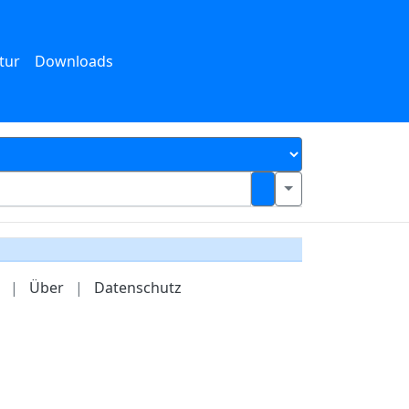
tur
Downloads
|
Über
|
Datenschutz