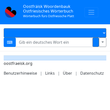
Oostfräisk Woordenbauk
Ostfriesisches Wörterbuch
Wörterbuch fürs Ostfriesische Platt
oostfraeisk.org
Benutzerhinweise
|
Links
|
Über
|
Datenschutz