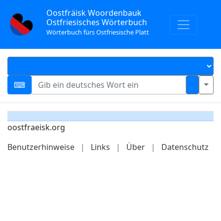
Oostfräisk Woordenbauk
Ostfriesisches Wörterbuch
Wörterbuch fürs Ostfriesische Platt
oostfraeisk.org
Benutzerhinweise
|
Links
|
Über
|
Datenschutz