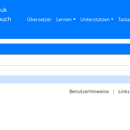
auk
buch
Übersetzer
Lernen
Unterstützen
Tasta
Benutzerhinweise
|
Links