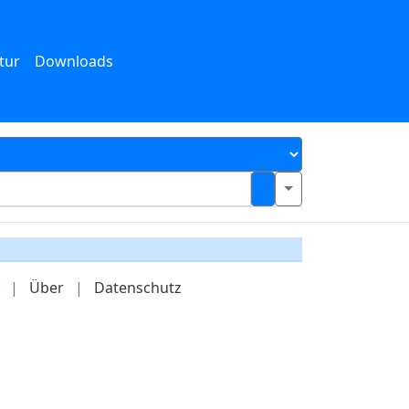
tur
Downloads
|
Über
|
Datenschutz