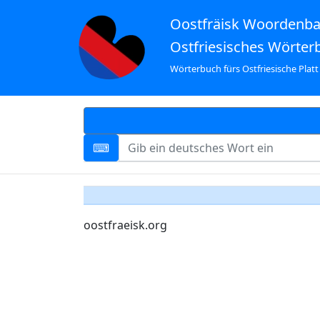
Oostfräisk Woordenb
Ostfriesisches Wörter
Wörterbuch fürs Ostfriesische Platt
oostfraeisk.org