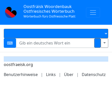
Oostfräisk Woordenbauk
Ostfriesisches Wörterbuch
Wörterbuch fürs Ostfriesische Platt
oostfraeisk.org
Benutzerhinweise
|
Links
|
Über
|
Datenschutz