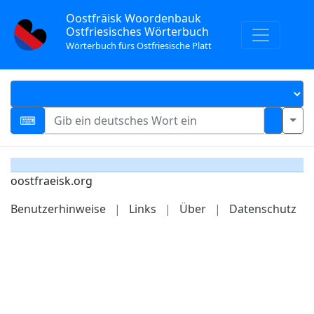
Oostfräisk Woordenbauk
Ostfriesisches Wörterbuch
Wörterbuch fürs Ostfriesische Platt
oostfraeisk.org
Benutzerhinweise
|
Links
|
Über
|
Datenschutz