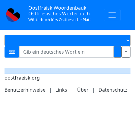
Oostfräisk Woordenbauk
Ostfriesisches Wörterbuch
Wörterbuch fürs Ostfriesische Platt
oostfraeisk.org
Benutzerhinweise
|
Links
|
Über
|
Datenschutz