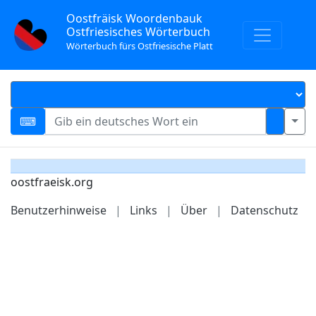
Oostfräisk Woordenbauk
Ostfriesisches Wörterbuch
Wörterbuch fürs Ostfriesische Platt
oostfraeisk.org
Benutzerhinweise
|
Links
|
Über
|
Datenschutz