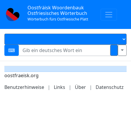
Oostfräisk Woordenbauk
Ostfriesisches Wörterbuch
Wörterbuch fürs Ostfriesische Platt
oostfraeisk.org
Benutzerhinweise
|
Links
|
Über
|
Datenschutz