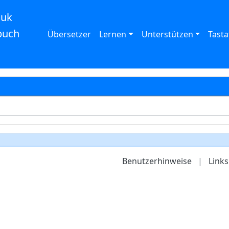
auk
buch
Übersetzer
Lernen
Unterstützen
Tasta
Benutzerhinweise
|
Links