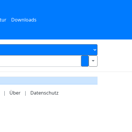
tur
Downloads
|
Über
|
Datenschutz