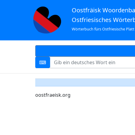
Oostfräisk Woordenb
Ostfriesisches Wörter
Wörterbuch fürs Ostfriesische Platt
oostfraeisk.org