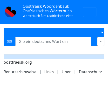
Oostfräisk Woordenbauk
Ostfriesisches Wörterbuch
Wörterbuch fürs Ostfriesische Platt
oostfraeisk.org
Benutzerhinweise
|
Links
|
Über
|
Datenschutz