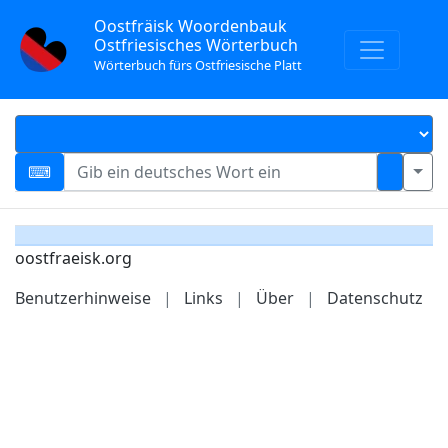
Oostfräisk Woordenbauk
Ostfriesisches Wörterbuch
Wörterbuch fürs Ostfriesische Platt
oostfraeisk.org
Benutzerhinweise
|
Links
|
Über
|
Datenschutz