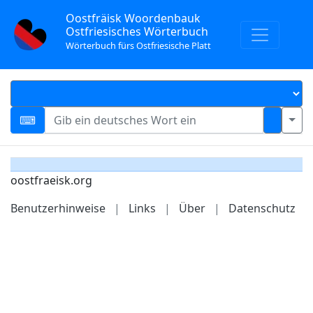
Oostfräisk Woordenbauk
Ostfriesisches Wörterbuch
Wörterbuch fürs Ostfriesische Platt
oostfraeisk.org
Benutzerhinweise
|
Links
|
Über
|
Datenschutz