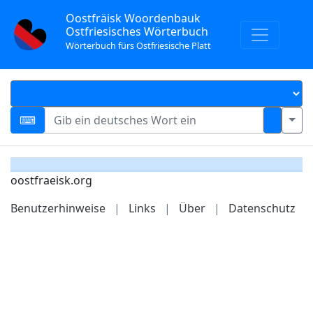
Oostfräisk Woordenbauk
Ostfriesisches Wörterbuch
Wörterbuch fürs Ostfriesische Platt
oostfraeisk.org
Benutzerhinweise
|
Links
|
Über
|
Datenschutz