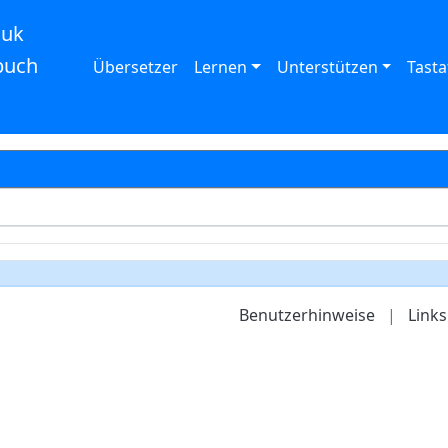
auk
buch
Übersetzer
Lernen
Unterstützen
Tasta
Benutzerhinweise
|
Links