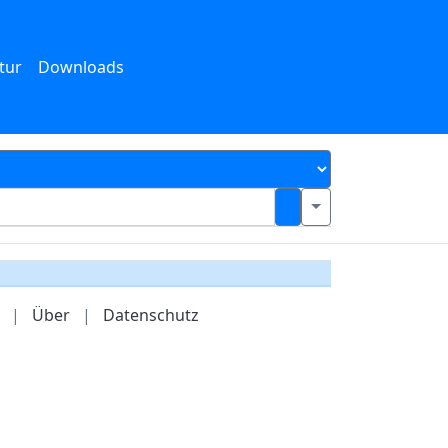
tur
Downloads
|
Über
|
Datenschutz