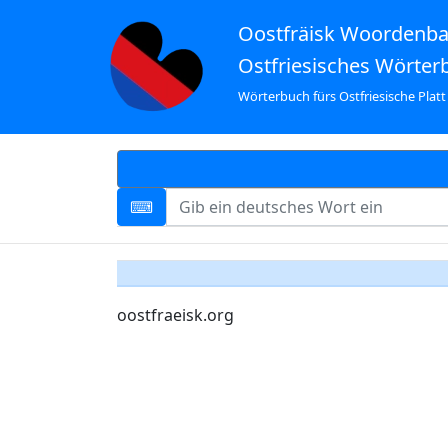
Oostfräisk Woordenb
Ostfriesisches Wörter
Wörterbuch fürs Ostfriesische Platt
oostfraeisk.org