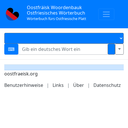
Oostfräisk Woordenbauk
Ostfriesisches Wörterbuch
Wörterbuch fürs Ostfriesische Platt
oostfraeisk.org
Benutzerhinweise
|
Links
|
Über
|
Datenschutz