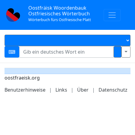
Oostfräisk Woordenbauk
Ostfriesisches Wörterbuch
Wörterbuch fürs Ostfriesische Platt
oostfraeisk.org
Benutzerhinweise
|
Links
|
Über
|
Datenschutz