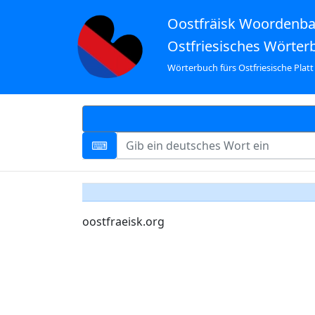
Oostfräisk Woordenb
Ostfriesisches Wörter
Wörterbuch fürs Ostfriesische Platt
oostfraeisk.org