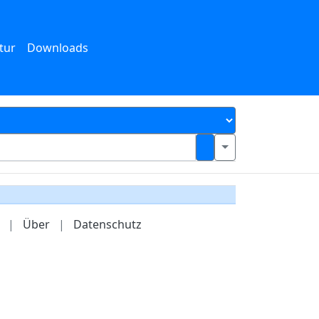
tur
Downloads
|
Über
|
Datenschutz