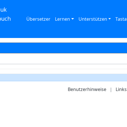
auk
buch
Übersetzer
Lernen
Unterstützen
Tasta
Benutzerhinweise
|
Links