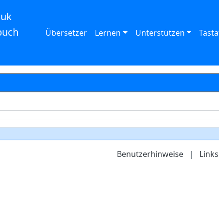
auk
buch
Übersetzer
Lernen
Unterstützen
Tasta
Benutzerhinweise
|
Links