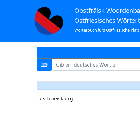
Oostfräisk Woordenb
Ostfriesisches Wörter
Wörterbuch fürs Ostfriesische Platt
oostfraeisk.org