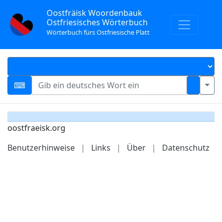
Oostfräisk Woordenbauk
Ostfriesisches Wörterbuch
Wörterbuch fürs Ostfriesische Platt
oostfraeisk.org
Benutzerhinweise
|
Links
|
Über
|
Datenschutz