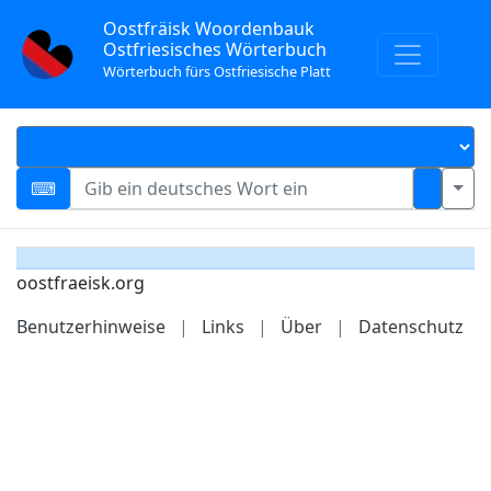
Oostfräisk Woordenbauk
Ostfriesisches Wörterbuch
Wörterbuch fürs Ostfriesische Platt
oostfraeisk.org
Benutzerhinweise
|
Links
|
Über
|
Datenschutz