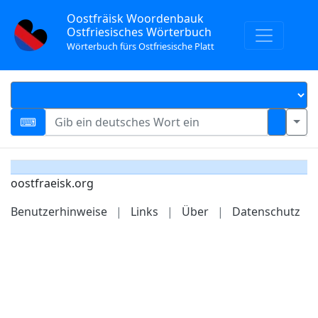
Oostfräisk Woordenbauk
Ostfriesisches Wörterbuch
Wörterbuch fürs Ostfriesische Platt
oostfraeisk.org
Benutzerhinweise
|
Links
|
Über
|
Datenschutz