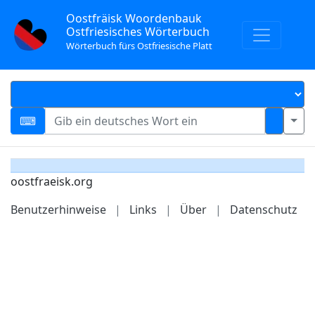
Oostfräisk Woordenbauk
Ostfriesisches Wörterbuch
Wörterbuch fürs Ostfriesische Platt
oostfraeisk.org
Benutzerhinweise
|
Links
|
Über
|
Datenschutz