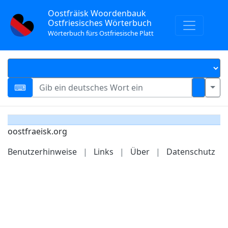
Oostfräisk Woordenbauk
Ostfriesisches Wörterbuch
Wörterbuch fürs Ostfriesische Platt
oostfraeisk.org
Benutzerhinweise
|
Links
|
Über
|
Datenschutz