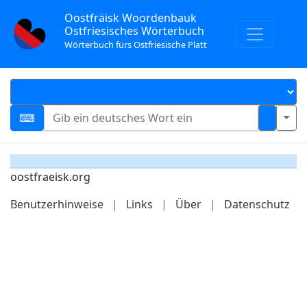
Oostfräisk Woordenbauk
Ostfriesisches Wörterbuch
Wörterbuch fürs Ostfriesische Platt
oostfraeisk.org
Benutzerhinweise
|
Links
|
Über
|
Datenschutz