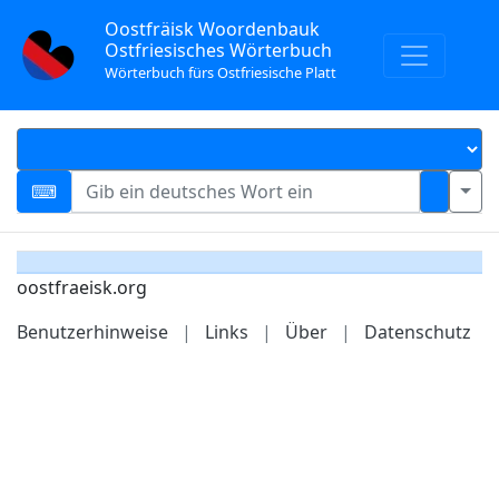
Oostfräisk Woordenbauk
Ostfriesisches Wörterbuch
Wörterbuch fürs Ostfriesische Platt
oostfraeisk.org
Benutzerhinweise
|
Links
|
Über
|
Datenschutz