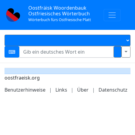
Oostfräisk Woordenbauk
Ostfriesisches Wörterbuch
Wörterbuch fürs Ostfriesische Platt
oostfraeisk.org
Benutzerhinweise
|
Links
|
Über
|
Datenschutz