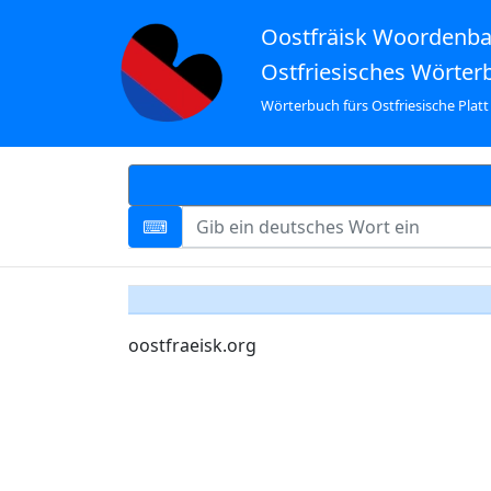
Oostfräisk Woordenb
Ostfriesisches Wörter
Wörterbuch fürs Ostfriesische Platt
oostfraeisk.org