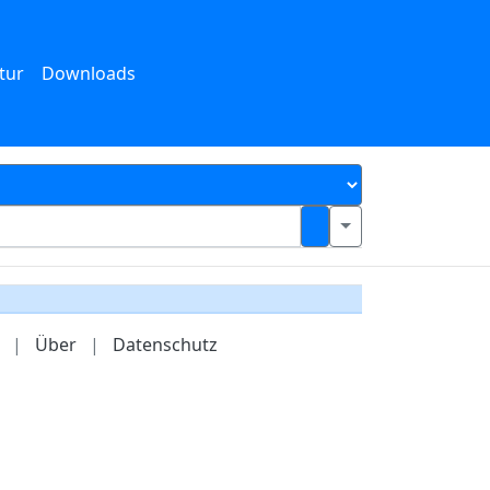
tur
Downloads
|
Über
|
Datenschutz