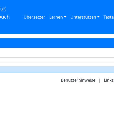
auk
buch
Übersetzer
Lernen
Unterstützen
Tasta
Benutzerhinweise
|
Links