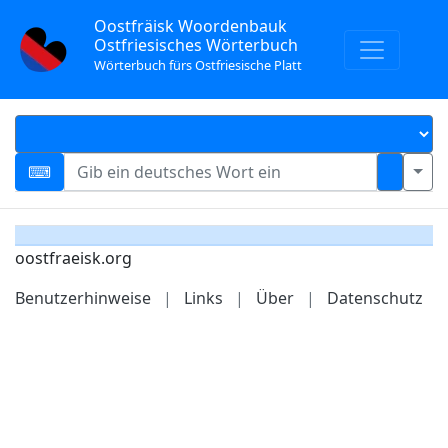
Oostfräisk Woordenbauk
Ostfriesisches Wörterbuch
Wörterbuch fürs Ostfriesische Platt
oostfraeisk.org
Benutzerhinweise
|
Links
|
Über
|
Datenschutz