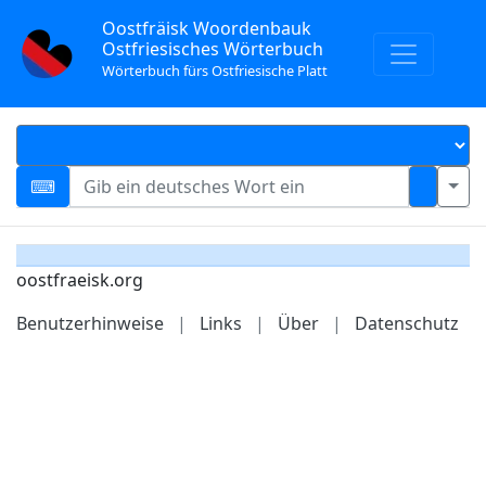
Oostfräisk Woordenbauk
Ostfriesisches Wörterbuch
Wörterbuch fürs Ostfriesische Platt
oostfraeisk.org
Benutzerhinweise
|
Links
|
Über
|
Datenschutz